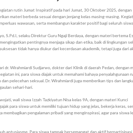
atan rutin Jumat Inspiratif pada hari Jumat, 30 Oktober 2025, dengan
ikan materi berbeda sesuai dengan jenjang kelas masing-masing. Kegiat
perluas wawasan, serta membangun karakter positif bagi seluruh siswa
agyo, S.Pd.I, selaku Direktur Guru Ngaji Berdaya, dengan materi bertema
mengingatkan pentingnya menjaga sikap dan etika, baik di lingkungan se
ksesan tidak hanya diukur dari kecerdasan akademik, tetapi juga dari a
i dr. Wirahmiardi Sudjarwo, dokter dari Klinik di daerah Pedan, dengan m
egiatan ini, para siswa diajak untuk memahami bahaya penyalahgunaan 
n dan pelecehan seksual. Dr. Wirahmiardi juga memberikan tips dan langk
gaulan sehari-hari.
wojati, wali siswa Izzah Tazkiyatun Nisa kelas 9A, dengan materi Kunci
ak para siswa untuk memiliki tujuan hidup yang jelas, bekerja keras, ser
 membagikan pengalaman pribadi yang menginspirasi, agar para siswa l
nuh antusiasme. Para siswa tampak bersemangat dan aktif berpartisipasi