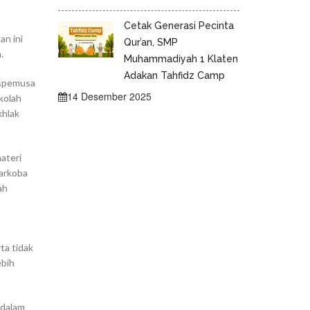
Cetak Generasi Pecinta
an ini
Qur’an, SMP
.
Muhammadiyah 1 Klaten
Adakan Tahfidz Camp
 Espemusa
14 Desember 2025
kolah
khlak
ateri
narkoba
ah
ta tidak
ebih
 dalam