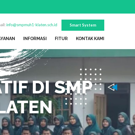
ail:
info@smpmuh1-klaten.sch.id
Smart System
AYANAN
INFORMASI
FITUR
KONTAK KAMI
TIF DI SMP
LATEN