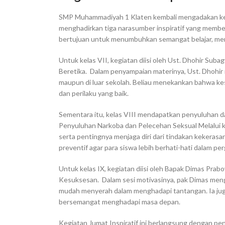
SMP Muhammadiyah 1 Klaten kembali mengadakan kegi
menghadirkan tiga narasumber inspiratif yang member
bertujuan untuk menumbuhkan semangat belajar, mem
Untuk kelas VII, kegiatan diisi oleh Ust. Dhohir Sub
Beretika. Dalam penyampaian materinya, Ust. Dhohir 
maupun di luar sekolah. Beliau menekankan bahwa kesu
dan perilaku yang baik.
Sementara itu, kelas VIII mendapatkan penyuluhan dar
Penyuluhan Narkoba dan Pelecehan Seksual Melalui k
serta pentingnya menjaga diri dari tindakan kekerasa
preventif agar para siswa lebih berhati-hati dalam per
Untuk kelas IX, kegiatan diisi oleh Bapak Dimas Prabo
Kesuksesan. Dalam sesi motivasinya, pak Dimas mengaj
mudah menyerah dalam menghadapi tantangan. Ia juga
bersemangat menghadapi masa depan.
Kegiatan Jumat Inspiratif ini berlangsung dengan pe