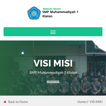
Toggle
navigation
VISI MISI
SMP Muhammadiyah 1 Klaten
Back to Home
Home
VISI MISI