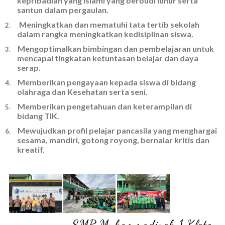
kepribadian yang Islami yang berbudi luhur serta
santun dalam pergaulan.
Meningkatkan dan mematuhi tata tertib sekolah
2.
dalam rangka meningkatkan kedisiplinan siswa.
Mengoptimalkan bimbingan dan pembelajaran untuk
3.
mencapai tingkatan ketuntasan belajar dan daya
serap.
Memberikan pengayaan kepada siswa di bidang
4.
olahraga dan Kesehatan serta seni.
Memberikan pengetahuan dan keterampilan di
5.
bidang TIK.
Mewujudkan profil pelajar pancasila yang menghargai
6.
sesama, mandiri, gotong royong, bernalar kritis dan
kreatif.
SMP Muhammadiyah 1 Klaten