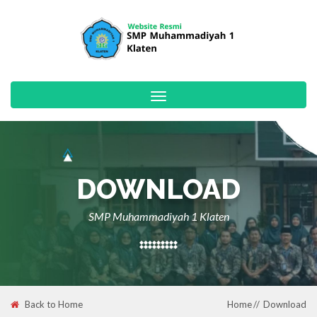
Toggle
navigation
DOWNLOAD
SMP Muhammadiyah 1 Klaten
Back to Home
Home
Download