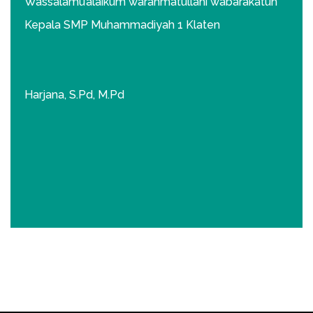
Wassalamu’alaikum warahmatullahi wabarakatuh
Kepala SMP Muhammadiyah 1 Klaten
Harjana, S.Pd, M.Pd